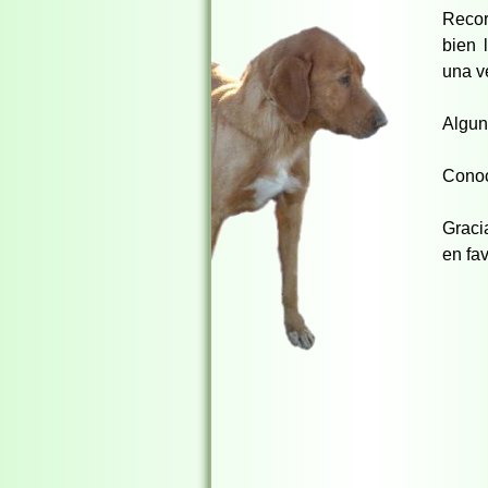
Recor
bien 
una v
Algun
Conoc
Graci
en fa