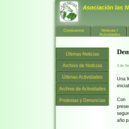
Asociación las N
Conócenos
Noticias /
Actividades
Dem
Últimas Noticias
Archivo de Noticias
3 de S
Últimas Actividades
Una f
inicia
Archivo de Actividades
Con 
Protestas y Denuncias
prese
segur
año p