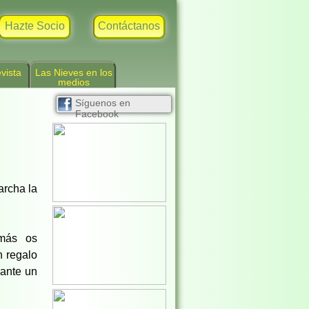
Hazte Socio
Contáctanos
vista
Las Nieves en los
medios
Síguenos en
Facebook
archa la
más os
n regalo
rante un