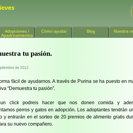
ieves
Adopciones /
Cómo ayudar
Blog
Nuestra re
Apadrinamientos
uestra tu pasión.
eptiembre de 2012
orma fácil de ayudarnos. A través de Purina se ha puesto en m
tiva “Demuestra tu pasión”.
un click podreis hacer que nos donen comida y ade
ntamos perros y gatos en adopción. Los adoptantes tendrán u
o y entrarán en el sorteo de 20 premios de alimento gratis du
ara su nuevo compañero.