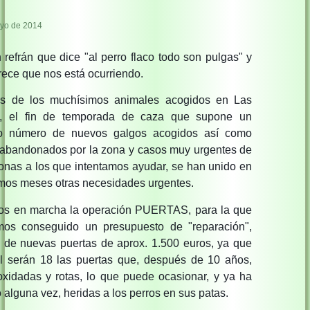
yo de 2014
 refrán que dice "al perro flaco todo son pulgas" y
rece que nos está ocurriendo.
s de los muchísimos animales acogidos en Las
s, el fin de temporada de caza que supone un
mo número de nuevos galgos acogidos así como
 abandonados por la zona y casos muy urgentes de
zonas a los que intentamos ayudar, se han unido en
timos meses otras necesidades urgentes.
s en marcha la operación PUERTAS, para la que
os conseguido un presupuesto de "reparación",
 de nuevas puertas de aprox. 1.500 euros, ya que
al serán 18 las puertas que, después de 10 años,
oxidadas y rotas, lo que puede ocasionar, y ya ha
alguna vez, heridas a los perros en sus patas.