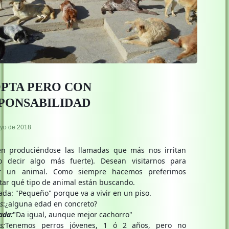
PTA PERO CON
PONSABILIDAD
yo de 2018
en produciéndose las llamadas que más nos irritan
o decir algo más fuerte). Desean visitarnos para
r un animal. Como siempre hacemos preferimos
tar qué tipo de animal están buscando.
ada: "Pequeño" porque va a vivir en un piso.
s
:¿alguna edad en concreto?
ada:
"Da igual, aunque mejor cachorro"
s:
Tenemos perros jóvenes, 1 ó 2 años, pero no