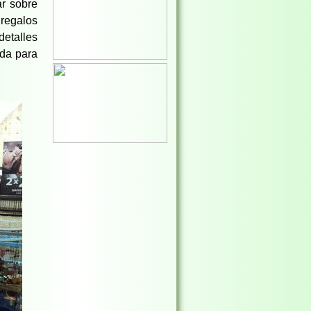
ar sobre
regalos
detalles
uda para