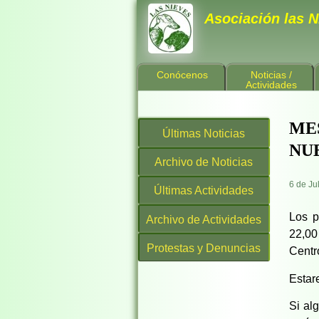
Asociación las N
Conócenos
Noticias /
Actividades
ME
Últimas Noticias
NU
Archivo de Noticias
6 de Ju
Últimas Actividades
Los 
Archivo de Actividades
22,00
Protestas y Denuncias
Centr
Estar
Si al