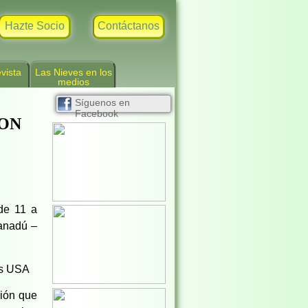
Hazte Socio
Contáctanos
vista
Las Nieves en los
medios
Síguenos en
Facebook
CON
de 11 a
anadú –
rs USA
ción que