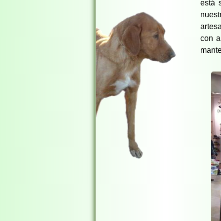
está 
nues
artes
con a
mante