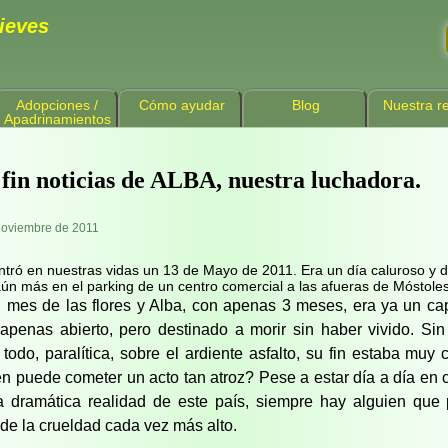
ieves
Adopciones /
Cómo ayudar
Blog
Nuestra re
Apadrinamientos
 fin noticias de ALBA, nuestra luchadora.
Noviembre de 2011
ntró en nuestras vidas un 13 de Mayo de 2011. Era un día caluroso y 
aún más en el parking de un centro comercial a las afueras de Móstoles
 mes de las flores y Alba, con apenas 3 meses, era ya un ca
 apenas abierto, pero destinado a morir sin haber vivido. Si
 todo, paralítica, sobre el ardiente asfalto, su fin estaba muy 
n puede cometer un acto tan atroz? Pese a estar día a día en 
a dramática realidad de este país, siempre hay alguien que
n de la crueldad cada vez más alto.