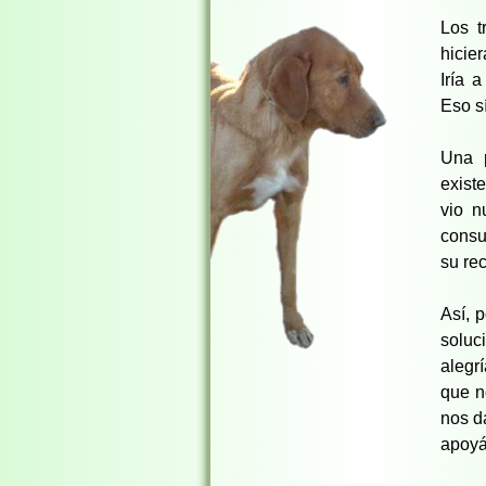
Los t
hicie
Iría 
Eso s
Una 
exist
vio n
consu
su re
Así, 
soluc
alegr
que n
nos d
apoyá