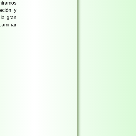
ontramos
ación y
 la gran
caminar