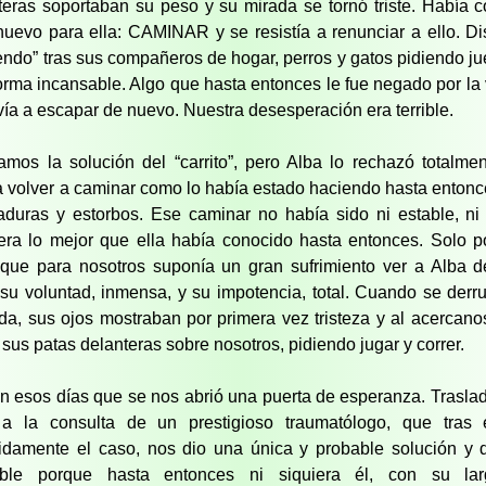
teras soportaban su peso y su mirada se tornó triste. Había 
nuevo para ella: CAMINAR y se resistía a renunciar a ello. Di
iendo” tras sus compañeros de hogar, perros y gatos pidiendo j
orma incansable. Algo que hasta entonces le fue negado por la 
lvía a escapar de nuevo. Nuestra desesperación era terrible.
tamos la solución del “carrito”, pero Alba lo rechazó totalmen
a volver a caminar como lo había estado haciendo hasta entonce
aduras y estorbos. Ese caminar no había sido ni estable, ni
era lo mejor que ella había conocido hasta entonces. Solo 
 que para nosotros suponía un gran sufrimiento ver a Alba d
 su voluntad, inmensa, y su impotencia, total. Cuando se der
da, sus ojos mostraban por primera vez tristeza y al acercanos
 sus patas delanteras sobre nosotros, pidiendo jugar y correr.
n esos días que se nos abrió una puerta de esperanza. Trasl
a la consulta de un prestigioso traumatólogo, que tras e
idamente el caso, nos dio una única y probable solución y 
able porque hasta entonces ni siquiera él, con su lar