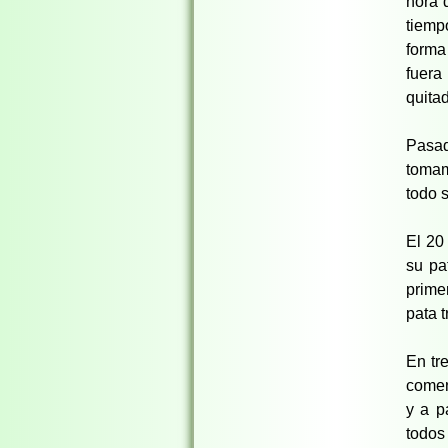
hora 
tiemp
forma
fuera
quita
Pasad
tomam
todo s
El 20
su pa
prime
pata 
En tr
comen
y a p
todos