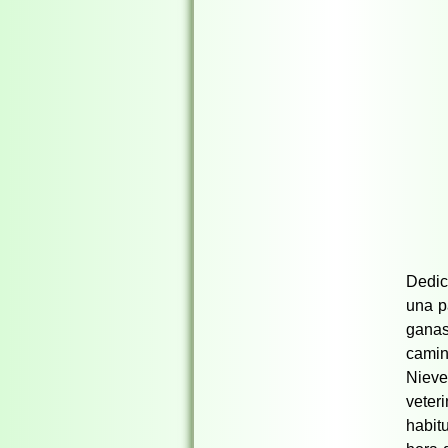
Dedic
una p
ganas
camin
Niev
veter
habit