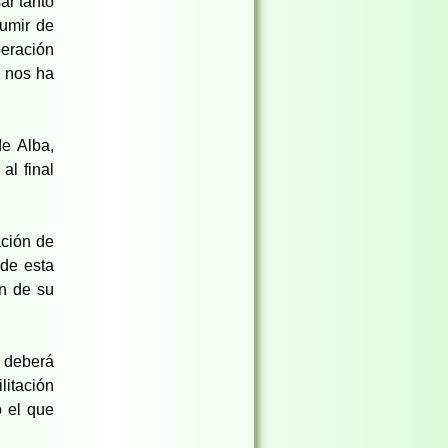
ar tanto
umir de
peración
e nos ha
e Alba,
l final
ación de
 de esta
ón de su
a deberá
litación
o el que