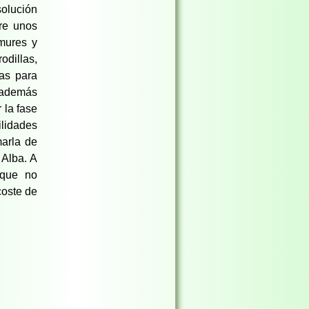
solución
re unos
émures y
odillas,
as para
a además
 la fase
ilidades
marla de
 Alba. A
 que no
coste de