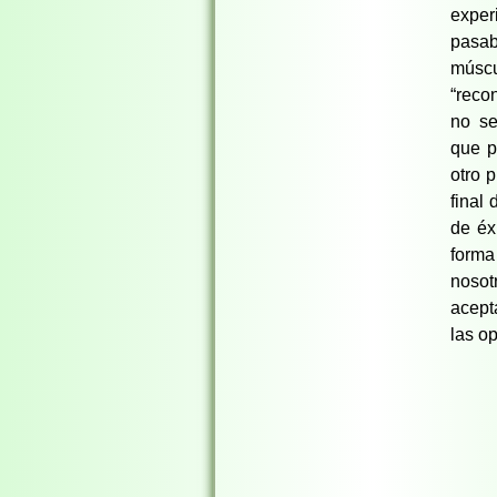
exper
pasab
múscu
“recon
no se
que p
otro 
final
de éx
forma
noso
acept
las o