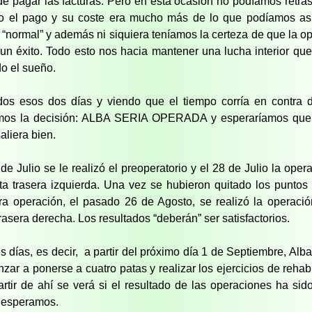
de pagar las facturas. Pero en esta ocasión no podíamos retras
o el pago y su coste era mucho más de lo que podíamos as
 “normal” y además ni siquiera teníamos la certeza de que la o
 un éxito. Todo esto nos hacia mantener una lucha interior qu
do el sueño.
os esos dos días y viendo que el tiempo corría en contra d
os la decisión: ALBA SERIA OPERADA y esperaríamos que a
aliera bien.
 de Julio se le realizó el preoperatorio y el 28 de Julio la oper
ta trasera izquierda. Una vez se hubieron quitado los puntos
ra operación, el pasado 26 de Agosto, se realizó la operaci
trasera derecha. Los resultados “deberán” ser satisfactorios.
es días, es decir, a partir del próximo día 1 de Septiembre, Alb
zar a ponerse a cuatro patas y realizar los ejercicios de rehabi
artir de ahí se verá si el resultado de las operaciones ha sid
 esperamos.