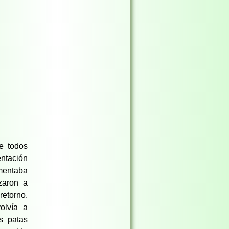
ue todos
entación
umentaba
zaron a
retorno.
olvía a
s patas