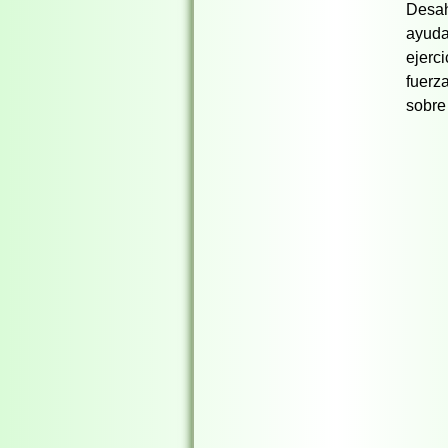
Desah
ayuda
ejerc
fuerz
sobre