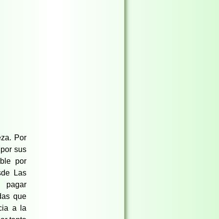
eza. Por
 por sus
ble por
sde Las
a pagar
udas que
cia a la