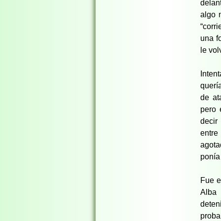
delan
algo 
“corr
una f
le vo
Inten
querí
de at
pero 
decir
entre
agota
ponía
Fue e
Alba 
deten
prob