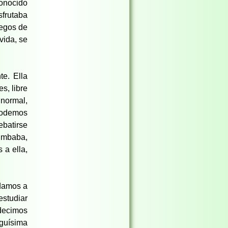
conocido
sfrutaba
uegos de
vida, se
te. Ella
s, libre
 normal,
podemos
ebatirse
rumbaba,
 a ella,
adamos a
studiar
decimos
guísima