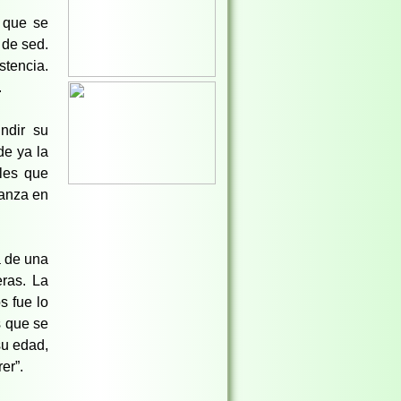
a que se
 de sed.
stencia.
.
ndir su
de ya la
ales que
ranza en
a de una
eras. La
s fue lo
s que se
su edad,
er”.