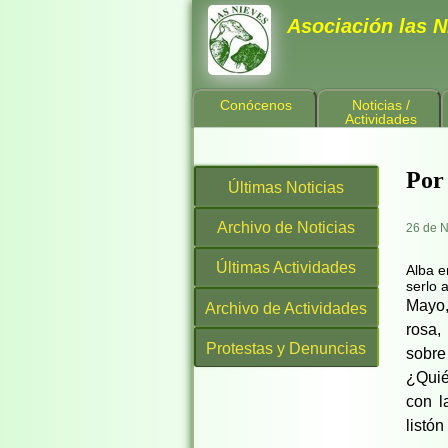
Asociación las N
Conócenos
Noticias /
Actividades
Por
Últimas Noticias
Archivo de Noticias
26 de 
Últimas Actividades
Alba e
serlo 
Mayo,
Archivo de Actividades
rosa,
Protestas y Denuncias
sobre
¿Quié
con l
listó