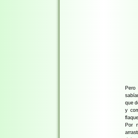
Pero 
sabía
que d
y com
flaqu
Por m
arras