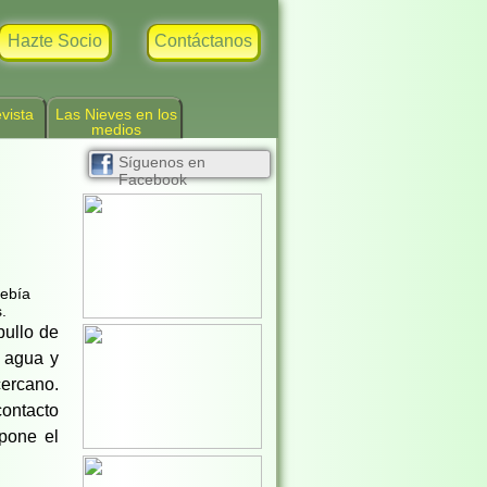
Hazte Socio
Contáctanos
vista
Las Nieves en los
medios
Síguenos en
Facebook
debía
.
pullo de
n agua y
cercano.
contacto
 pone el