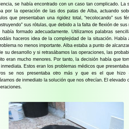
iencia, se había encontrado con un caso tan complicado. La 
a por la operación de las dos patas de Alba, actuando sob
los que presentaban una rigidez total, “recolocando” sus f
struyendo” sus rótulas, que debido a la falta de flexión de sus r
 había formado adecuadamente. Utilizamos palabras sencill
odáis haceros idea de la complejidad de la situación. Habí
problema no menos importante. Alba estaba a punto de alcanzar
 de su desarrollo y si retrasábamos las operaciones, las probab
ito eran mucho menores. Por tanto, la decisión había que to
 inmediata. Estos eran los problemas médicos que presentaba
tros se nos presentaba otro más y que es el que hizo
áramos de inmediato la solución que nos ofrecían. El elevado 
peraciones.