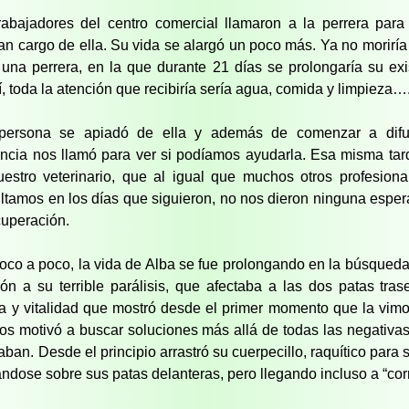
rabajadores del centro comercial llamaron a la perrera par
ran cargo de ella. Su vida se alargó un poco más. Ya no moriría
a una perrera, en la que durante 21 días se prolongaría su exi
í, toda la atención que recibiría sería agua, comida y limpieza…
persona se apiadó de ella y además de comenzar a difu
encia nos llamó para ver si podíamos ayudarla. Esa misma tar
uestro veterinario, que al igual que muchos otros profesion
ltamos en los días que siguieron, no nos dieron ninguna espe
cuperación.
poco a poco, la vida de Alba se fue prolongando en la búsqued
ión a su terrible parálisis, que afectaba a las dos patas tras
ía y vitalidad que mostró desde el primer momento que la vimo
os motivó a buscar soluciones más allá de todas las negativa
aban. Desde el principio arrastró su cuerpecillo, raquítico para 
ndose sobre sus patas delanteras, pero llegando incluso a “corr